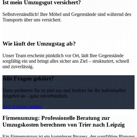
Ist mein Umzugsgut versichert?
Selbstverständlich! Ihre Möbel und Gegenstände sind während des
Transports über uns versichert.
Wie läuft der Umzugstag ab?
Unser Team erscheint pünktlich vor Ort, lädt Ihre Gegenstände
sorgfältig ein und bringt alles sicher ans Ziel – strukturiert, schnell
und zuverlässig.
Alle Fragen geklärt?
Dann probieren Sie es jetzt aus und fordern Sie Ihr individuelles
Angebot an – ganz unverbindlich.
Jetzt Anfrage starten
Firmenumzug: Professionelle Beratung zur
Umzugskosten berechnen von Trier nach Leipzig
Ein Firmenumzug ist ein komplexer Prozess, der sorgfältige Planung