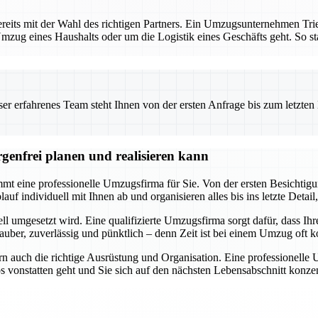
reits mit der Wahl des richtigen Partners. Ein Umzugsunternehmen Tri
mzug eines Haushalts oder um die Logistik eines Geschäfts geht. So star
 erfahrenes Team steht Ihnen von der ersten Anfrage bis zum letzten Ka
genfrei planen und realisieren kann
t eine professionelle Umzugsfirma für Sie. Von der ersten Besichtigung
f individuell mit Ihnen ab und organisieren alles bis ins letzte Detail,
ll umgesetzt wird. Eine qualifizierte Umzugsfirma sorgt dafür, dass Ihr
uber, zuverlässig und pünktlich – denn Zeit ist bei einem Umzug oft ko
n auch die richtige Ausrüstung und Organisation. Eine professionelle
os vonstatten geht und Sie sich auf den nächsten Lebensabschnitt kon