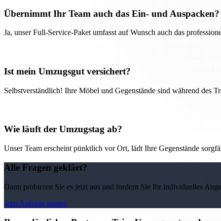
Übernimmt Ihr Team auch das Ein- und Auspacken?
Ja, unser Full-Service-Paket umfasst auf Wunsch auch das professio
Ist mein Umzugsgut versichert?
Selbstverständlich! Ihre Möbel und Gegenstände sind während des Tra
Wie läuft der Umzugstag ab?
Unser Team erscheint pünktlich vor Ort, lädt Ihre Gegenstände sorgfälti
Alle Fragen geklärt?
Dann probieren Sie es jetzt aus und fordern Sie Ihr individuelles Ang
Jetzt Anfrage starten