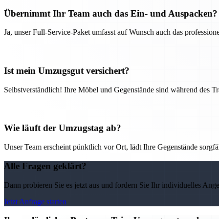
Übernimmt Ihr Team auch das Ein- und Auspacken?
Ja, unser Full-Service-Paket umfasst auf Wunsch auch das professio
Ist mein Umzugsgut versichert?
Selbstverständlich! Ihre Möbel und Gegenstände sind während des Tra
Wie läuft der Umzugstag ab?
Unser Team erscheint pünktlich vor Ort, lädt Ihre Gegenstände sorgfälti
Alle Fragen geklärt?
Dann probieren Sie es jetzt aus und fordern Sie Ihr individuelles Ang
Jetzt Anfrage starten