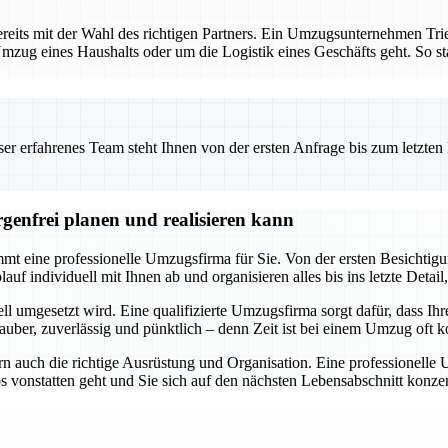
reits mit der Wahl des richtigen Partners. Ein Umzugsunternehmen Tri
mzug eines Haushalts oder um die Logistik eines Geschäfts geht. So star
 erfahrenes Team steht Ihnen von der ersten Anfrage bis zum letzten Ka
genfrei planen und realisieren kann
t eine professionelle Umzugsfirma für Sie. Von der ersten Besichtigung
f individuell mit Ihnen ab und organisieren alles bis ins letzte Detail,
ll umgesetzt wird. Eine qualifizierte Umzugsfirma sorgt dafür, dass Ihr
uber, zuverlässig und pünktlich – denn Zeit ist bei einem Umzug oft ko
n auch die richtige Ausrüstung und Organisation. Eine professionelle
os vonstatten geht und Sie sich auf den nächsten Lebensabschnitt kon