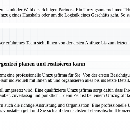
reits mit der Wahl des richtigen Partners. Ein Umzugsunternehmen Tri
mzug eines Haushalts oder um die Logistik eines Geschäfts geht. So star
 erfahrenes Team steht Ihnen von der ersten Anfrage bis zum letzten Ka
genfrei planen und realisieren kann
t eine professionelle Umzugsfirma für Sie. Von der ersten Besichtigung
f individuell mit Ihnen ab und organisieren alles bis ins letzte Detail,
ll umgesetzt wird. Eine qualifizierte Umzugsfirma sorgt dafür, dass Ihr
uber, zuverlässig und pünktlich – denn Zeit ist bei einem Umzug oft ko
n auch die richtige Ausrüstung und Organisation. Eine professionelle
os vonstatten geht und Sie sich auf den nächsten Lebensabschnitt kon