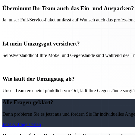
Übernimmt Ihr Team auch das Ein- und Auspacken?
Ja, unser Full-Service-Paket umfasst auf Wunsch auch das professio
Ist mein Umzugsgut versichert?
Selbstverständlich! Ihre Möbel und Gegenstände sind während des Tra
Wie läuft der Umzugstag ab?
Unser Team erscheint pünktlich vor Ort, lädt Ihre Gegenstände sorgfälti
Alle Fragen geklärt?
Dann probieren Sie es jetzt aus und fordern Sie Ihr individuelles Ang
Jetzt Anfrage starten