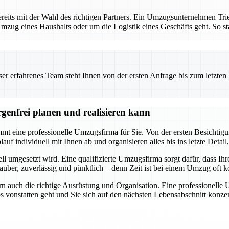
reits mit der Wahl des richtigen Partners. Ein Umzugsunternehmen Tri
mzug eines Haushalts oder um die Logistik eines Geschäfts geht. So star
 erfahrenes Team steht Ihnen von der ersten Anfrage bis zum letzten Ka
genfrei planen und realisieren kann
t eine professionelle Umzugsfirma für Sie. Von der ersten Besichtigung
f individuell mit Ihnen ab und organisieren alles bis ins letzte Detail,
ll umgesetzt wird. Eine qualifizierte Umzugsfirma sorgt dafür, dass Ihr
uber, zuverlässig und pünktlich – denn Zeit ist bei einem Umzug oft ko
n auch die richtige Ausrüstung und Organisation. Eine professionelle
os vonstatten geht und Sie sich auf den nächsten Lebensabschnitt kon