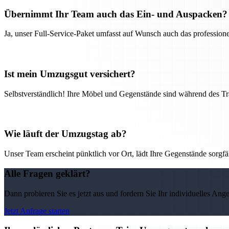
Übernimmt Ihr Team auch das Ein- und Auspacken?
Ja, unser Full-Service-Paket umfasst auf Wunsch auch das professio
Ist mein Umzugsgut versichert?
Selbstverständlich! Ihre Möbel und Gegenstände sind während des Tra
Wie läuft der Umzugstag ab?
Unser Team erscheint pünktlich vor Ort, lädt Ihre Gegenstände sorgfälti
Alle Fragen geklärt?
Dann probieren Sie es jetzt aus und fordern Sie Ihr individuelles Ang
Jetzt Anfrage starten