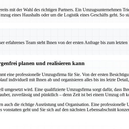
reits mit der Wahl des richtigen Partners. Ein Umzugsunternehmen Tri
mzug eines Haushalts oder um die Logistik eines Geschäfts geht. So star
 erfahrenes Team steht Ihnen von der ersten Anfrage bis zum letzten Ka
genfrei planen und realisieren kann
t eine professionelle Umzugsfirma für Sie. Von der ersten Besichtigung
f individuell mit Ihnen ab und organisieren alles bis ins letzte Detail,
ll umgesetzt wird. Eine qualifizierte Umzugsfirma sorgt dafür, dass Ihr
uber, zuverlässig und pünktlich – denn Zeit ist bei einem Umzug oft ko
n auch die richtige Ausrüstung und Organisation. Eine professionelle
os vonstatten geht und Sie sich auf den nächsten Lebensabschnitt kon