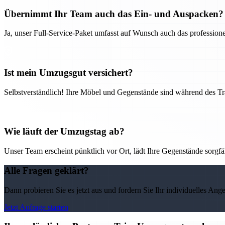
Übernimmt Ihr Team auch das Ein- und Auspacken?
Ja, unser Full-Service-Paket umfasst auf Wunsch auch das professio
Ist mein Umzugsgut versichert?
Selbstverständlich! Ihre Möbel und Gegenstände sind während des Tra
Wie läuft der Umzugstag ab?
Unser Team erscheint pünktlich vor Ort, lädt Ihre Gegenstände sorgfälti
Alle Fragen geklärt?
Dann probieren Sie es jetzt aus und fordern Sie Ihr individuelles Ang
Jetzt Anfrage starten