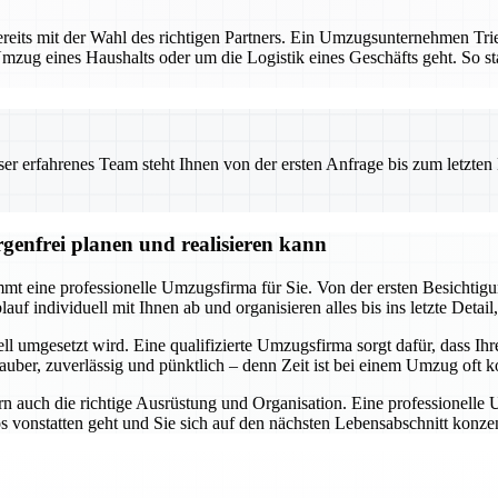
reits mit der Wahl des richtigen Partners. Ein Umzugsunternehmen Tri
mzug eines Haushalts oder um die Logistik eines Geschäfts geht. So star
 erfahrenes Team steht Ihnen von der ersten Anfrage bis zum letzten Ka
genfrei planen und realisieren kann
t eine professionelle Umzugsfirma für Sie. Von der ersten Besichtigung
f individuell mit Ihnen ab und organisieren alles bis ins letzte Detail,
ll umgesetzt wird. Eine qualifizierte Umzugsfirma sorgt dafür, dass Ihr
uber, zuverlässig und pünktlich – denn Zeit ist bei einem Umzug oft ko
n auch die richtige Ausrüstung und Organisation. Eine professionelle
os vonstatten geht und Sie sich auf den nächsten Lebensabschnitt kon