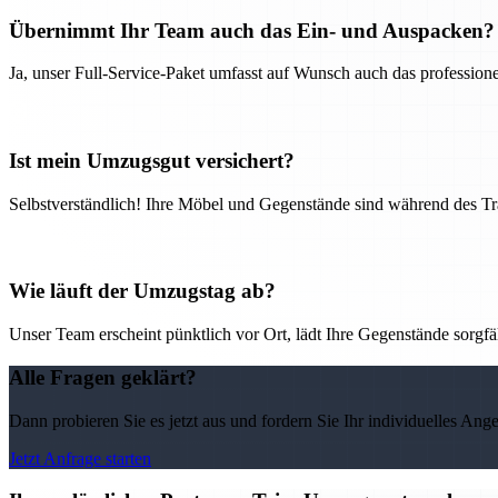
Übernimmt Ihr Team auch das Ein- und Auspacken?
Ja, unser Full-Service-Paket umfasst auf Wunsch auch das professio
Ist mein Umzugsgut versichert?
Selbstverständlich! Ihre Möbel und Gegenstände sind während des Tra
Wie läuft der Umzugstag ab?
Unser Team erscheint pünktlich vor Ort, lädt Ihre Gegenstände sorgfälti
Alle Fragen geklärt?
Dann probieren Sie es jetzt aus und fordern Sie Ihr individuelles Ang
Jetzt Anfrage starten