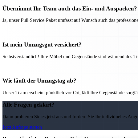
Übernimmt Ihr Team auch das Ein- und Auspacken?
Ja, unser Full-Service-Paket umfasst auf Wunsch auch das professio
Ist mein Umzugsgut versichert?
Selbstverständlich! Ihre Möbel und Gegenstände sind während des Tra
Wie läuft der Umzugstag ab?
Unser Team erscheint pünktlich vor Ort, lädt Ihre Gegenstände sorgfälti
Alle Fragen geklärt?
Dann probieren Sie es jetzt aus und fordern Sie Ihr individuelles Ang
Jetzt Anfrage starten