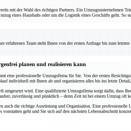
reits mit der Wahl des richtigen Partners. Ein Umzugsunternehmen Tri
mzug eines Haushalts oder um die Logistik eines Geschäfts geht. So star
 erfahrenes Team steht Ihnen von der ersten Anfrage bis zum letzten Ka
genfrei planen und realisieren kann
t eine professionelle Umzugsfirma für Sie. Von der ersten Besichtigung
f individuell mit Ihnen ab und organisieren alles bis ins letzte Detail,
ll umgesetzt wird. Eine qualifizierte Umzugsfirma sorgt dafür, dass Ihr
uber, zuverlässig und pünktlich – denn Zeit ist bei einem Umzug oft ko
n auch die richtige Ausrüstung und Organisation. Eine professionelle
os vonstatten geht und Sie sich auf den nächsten Lebensabschnitt kon