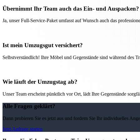
Übernimmt Ihr Team auch das Ein- und Auspacken?
Ja, unser Full-Service-Paket umfasst auf Wunsch auch das professio
Ist mein Umzugsgut versichert?
Selbstverständlich! Ihre Möbel und Gegenstände sind während des Tra
Wie läuft der Umzugstag ab?
Unser Team erscheint pünktlich vor Ort, lädt Ihre Gegenstände sorgfälti
Alle Fragen geklärt?
Dann probieren Sie es jetzt aus und fordern Sie Ihr individuelles Ang
Jetzt Anfrage starten