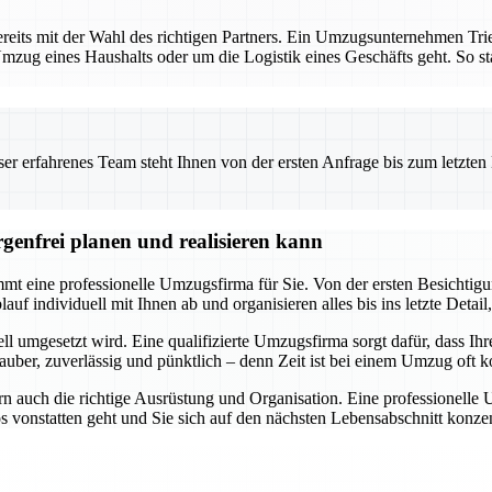
reits mit der Wahl des richtigen Partners. Ein Umzugsunternehmen Tri
mzug eines Haushalts oder um die Logistik eines Geschäfts geht. So star
 erfahrenes Team steht Ihnen von der ersten Anfrage bis zum letzten Ka
genfrei planen und realisieren kann
t eine professionelle Umzugsfirma für Sie. Von der ersten Besichtigung
f individuell mit Ihnen ab und organisieren alles bis ins letzte Detail,
ll umgesetzt wird. Eine qualifizierte Umzugsfirma sorgt dafür, dass Ihr
uber, zuverlässig und pünktlich – denn Zeit ist bei einem Umzug oft ko
n auch die richtige Ausrüstung und Organisation. Eine professionelle
os vonstatten geht und Sie sich auf den nächsten Lebensabschnitt kon