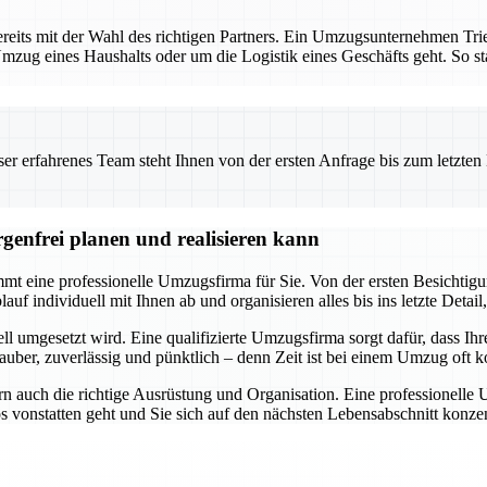
reits mit der Wahl des richtigen Partners. Ein Umzugsunternehmen Tri
mzug eines Haushalts oder um die Logistik eines Geschäfts geht. So star
 erfahrenes Team steht Ihnen von der ersten Anfrage bis zum letzten Ka
genfrei planen und realisieren kann
t eine professionelle Umzugsfirma für Sie. Von der ersten Besichtigung
f individuell mit Ihnen ab und organisieren alles bis ins letzte Detail,
ll umgesetzt wird. Eine qualifizierte Umzugsfirma sorgt dafür, dass Ihr
uber, zuverlässig und pünktlich – denn Zeit ist bei einem Umzug oft ko
n auch die richtige Ausrüstung und Organisation. Eine professionelle
os vonstatten geht und Sie sich auf den nächsten Lebensabschnitt kon