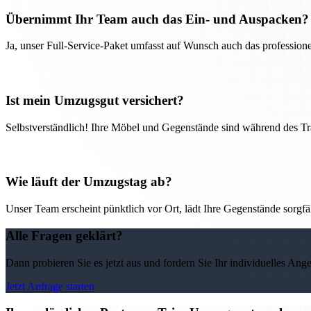
Übernimmt Ihr Team auch das Ein- und Auspacken?
Ja, unser Full-Service-Paket umfasst auf Wunsch auch das professio
Ist mein Umzugsgut versichert?
Selbstverständlich! Ihre Möbel und Gegenstände sind während des Tra
Wie läuft der Umzugstag ab?
Unser Team erscheint pünktlich vor Ort, lädt Ihre Gegenstände sorgfälti
Alle Fragen geklärt?
Dann probieren Sie es jetzt aus und fordern Sie Ihr individuelles Ang
Jetzt Anfrage starten